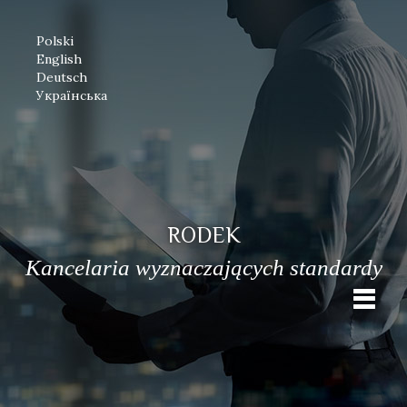
Polski
English
Deutsch
Українська
RODEK
Kancelaria wyznaczających standardy